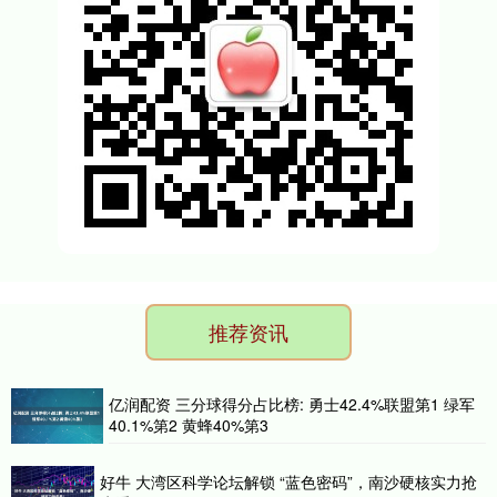
推荐资讯
亿润配资 三分球得分占比榜: 勇士42.4%联盟第1 绿军
40.1%第2 黄蜂40%第3
好牛 大湾区科学论坛解锁 “蓝色密码”，南沙硬核实力抢