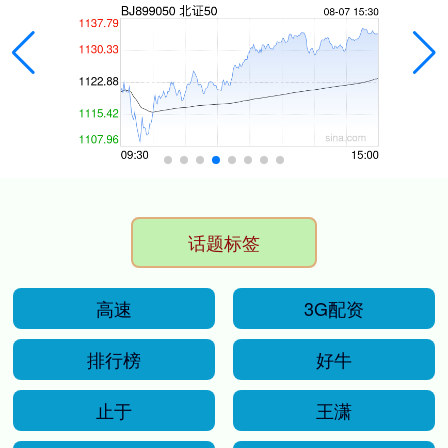
话题标签
高速
3G配资
排行榜
好牛
止于
王潇