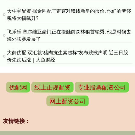
天牛宝配资 掘金匹配了雷霆对锋线新星的报价, 他们的奢侈
税将大幅飙升?
飞乐乐 塞尔维亚豪门正在接触前森林狼首轮秀, 他是时候去
海外联赛发展了
大御优配 双汇就“猪肉抗生素超标”发布致歉声明 近三日股
价先跌后涨｜大鱼财经
优配网
线上正规配资
专业股票配资公司
网上配资公司
友情链接：