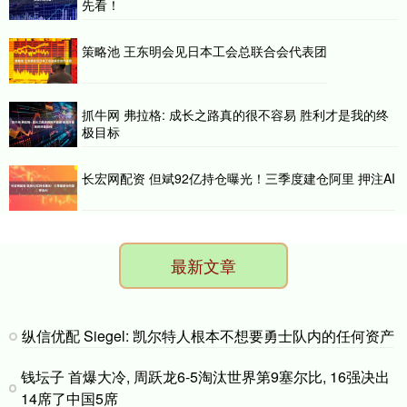
先看！
策略池 王东明会见日本工会总联合会代表团
抓牛网 弗拉格: 成长之路真的很不容易 胜利才是我的终
极目标
长宏网配资 但斌92亿持仓曝光！三季度建仓阿里 押注AI
最新文章
纵信优配 Siegel: 凯尔特人根本不想要勇士队内的任何资产
钱坛子 首爆大冷, 周跃龙6-5淘汰世界第9塞尔比, 16强决出
14席了中国5席