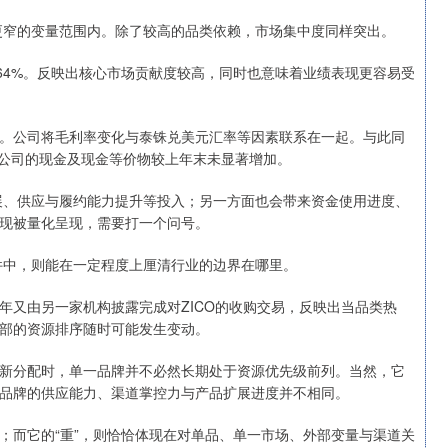
在更窄的变量范围内。除了较高的品类依赖，市场集中度同样突出。
.64%。反映出核心市场贡献度较高，同时也意味着业绩表现更容易受
。公司将毛利率变化与泰铢兑美元汇率等因素联系在一起。与此同
，公司的现金及现金等价物较上年末未显著增加。
拓展、供应与履约能力提升等投入；另一方面也会带来资金使用进度、
现被量化呈现，需要打一个问号。
件中，则能在一定程度上厘清行业的边界在哪里。
21年又由另一家机构披露完成对ZICO的收购交易，反映出当品类热
部的资源排序随时可能发生变动。
新分配时，单一品牌并不必然长期处于资源优先级前列。当然，它
品牌的供应能力、渠道掌控力与产品扩展进度并不相同。
小；而它的“重”，则恰恰体现在对单品、单一市场、外部变量与渠道关