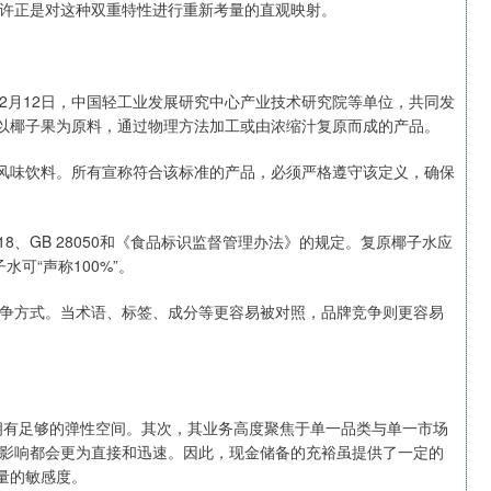
许正是对这种双重特性进行重新考量的直观映射。
12月12日，中国轻工业发展研究中心产业技术研究院等单位，共同发
仅以椰子果为原料，通过物理方法加工或由浓缩汁复原而成的产品。
子风味饮料。所有宣称符合该标准的产品，必须严格遵守该定义，确保
8、GB 28050和《食品标识监督管理办法》的规定。复原椰子水应
水可“声称100%”。
争方式。当术语、标签、成分等更容易被对照，品牌竞争则更容易
否拥有足够的弹性空间。其次，其业务高度聚焦于单一品类与单一市场
影响都会更为直接和迅速。因此，现金储备的充裕虽提供了一定的
量的敏感度。