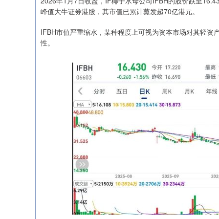
2026年1月7日收盘，IF椰子水母公司IFBH的股价跌至16.
峰值大牛证券港股，其市值已累计蒸发超70亿港元。
IFBH市值严重缩水，某种程度上可视为资本市场对其轻
深证成指
14311.01
.68
1.02%
200.89
1
性。