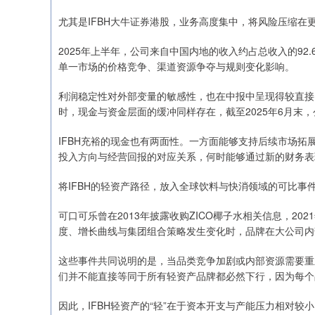
尤其是IFBH大牛证券港股，业务高度集中，将风险压缩
2025年上半年，公司来自中国内地的收入约占总收入的92
单一市场的价格竞争、渠道资源争夺与规则变化影响。
利润稳定性对外部变量的敏感性，也在中报中呈现得较直接
时，现金与资金层面的缓冲同样存在，截至2025年6月末
IFBH充裕的现金也有两面性。一方面能够支持后续市场
投入方向与经营回报的对应关系，何时能够通过新的财务表
将IFBH的轻资产路径，放入全球饮料与快消领域的可比事
可口可乐曾在2013年披露收购ZICO椰子水相关信息，20
度、增长曲线与集团组合策略发生变化时，品牌在大公司内
这些事件共同说明的是，当品类竞争加剧或内部资源需要重
们并不能直接等同于所有轻资产品牌都必然下行，因为每个
因此，IFBH轻资产的“轻”在于资本开支与产能压力相对较