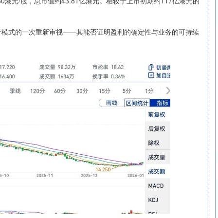
430港元/股，总市值约43.81亿港元。相较于上市初期约117亿港元的
资产模式的一次重新审视——其能否证明盈利的确定性与业务的可持续
沪深300
4694.44
.42%
43.13
0.93%