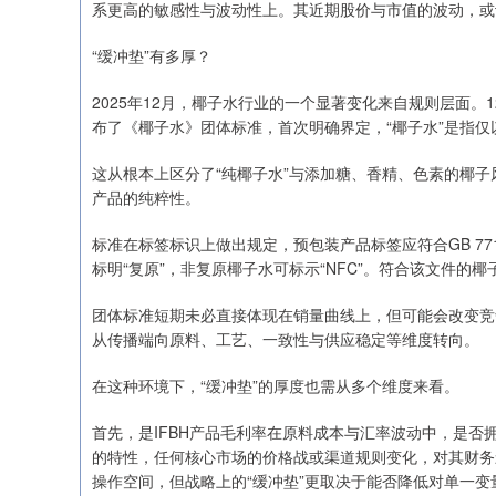
系更高的敏感性与波动性上。其近期股价与市值的波动，或
“缓冲垫”有多厚？
2025年12月，椰子水行业的一个显著变化来自规则层面。
布了《椰子水》团体标准，首次明确界定，“椰子水”是指
这从根本上区分了“纯椰子水”与添加糖、香精、色素的椰
产品的纯粹性。
标准在标签标识上做出规定，预包装产品标签应符合GB 771
标明“复原”，非复原椰子水可标示“NFC”。符合该文件的椰子
团体标准短期未必直接体现在销量曲线上，但可能会改变竞
从传播端向原料、工艺、一致性与供应稳定等维度转向。
在这种环境下，“缓冲垫”的厚度也需从多个维度来看。
首先，是IFBH产品毛利率在原料成本与汇率波动中，是
的特性，任何核心市场的价格战或渠道规则变化，对其财务
操作空间，但战略上的“缓冲垫”更取决于能否降低对单一变