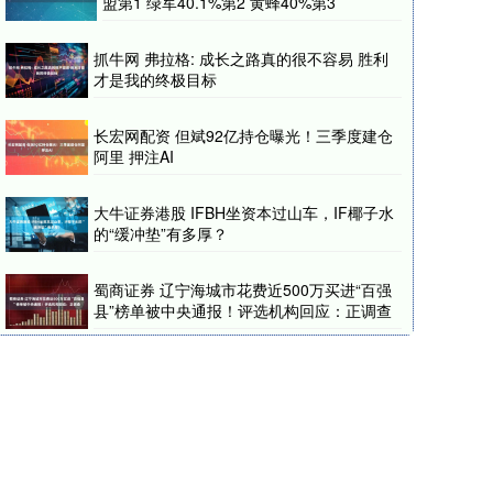
盟第1 绿军40.1%第2 黄蜂40%第3
抓牛网 弗拉格: 成长之路真的很不容易 胜利
才是我的终极目标
长宏网配资 但斌92亿持仓曝光！三季度建仓
阿里 押注AI
大牛证券港股 IFBH坐资本过山车，IF椰子水
的“缓冲垫”有多厚？
蜀商证券 辽宁海城市花费近500万买进“百强
县”榜单被中央通报！评选机构回应：正调查