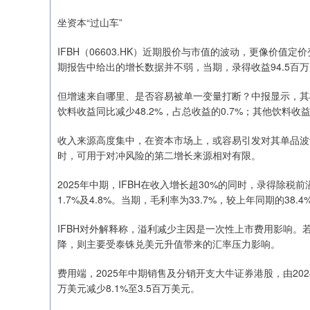
坐资本“过山车”
IFBH（06603.HK）近期股价与市值的波动，更像价值定
期报告中给出的增长数据并不弱，当期，录得收益94.5百万美
但增速来自哪里、是否容易被单一变量打断？中报显示，其椰子
饮料收益同比减少48.2%，占总收益的0.7%；其他饮料收益
收入来源高度集中，在资本市场上，或容易引发对其单品波
时，可用于对冲风险的第二增长来源相对有限。
2025年中期，IFBH在收入增长超30%的同时，录得除税前
1.7%及4.8%。当期，毛利率为33.7%，较上年同期的38.4
IFBH对外解释称，溢利减少主因是一次性上市费用影响。
降，则主要受泰铢兑美元升值带来的汇率压力影响。
费用端，2025年中期销售及分销开支大牛证券港股，由2024
万美元减少8.1%至3.5百万美元。