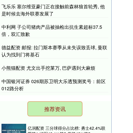
飞乐乐 塞尔维亚豪门正在接触前森林狼首轮秀, 他
是时候去海外联赛发展了
中利网 子公司猪肉产品被抽检出抗生素超标37.5
倍，双汇致歉
德益配资 邮报: 拉门斯本赛季从未失误致丢球, 曼联
认为找到门将基石
小熊猫配资 尤文出手挖莱万, 巴萨遇到大麻烦
中国银河证券 026期苏卫明大乐透预测奖号：前区
012路分析
推荐资讯
亿润配资 三分球得分占比榜: 勇士42.4%联