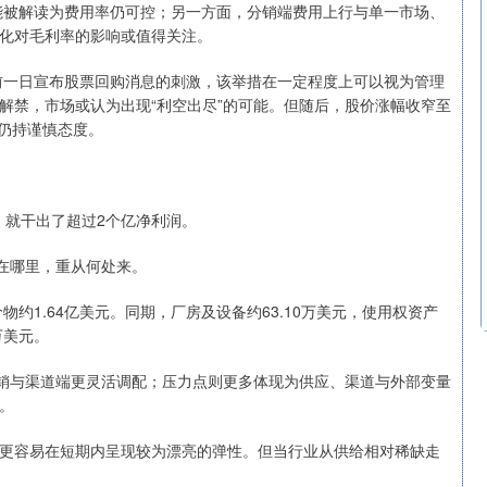
可能被解读为费用率仍可控；另一方面，分销端费用上行与单一市场、
化对毛利率的影响或值得关注。
主要受前一日宣布股票回购消息的刺激，该举措在一定程度上可以视为管理
解禁，市场或认为出现“利空出尽”的可能。但随后，股价涨幅收窄至
面仍持谨慎态度。
，就干出了超过2个亿净利润。
在哪里，重从何处来。
价物约1.64亿美元。同期，厂房及设备约63.10万美元，使用权资产
0万美元。
营销与渠道端更灵活调配；压力点则更多体现为供应、渠道与外部变量
。
更容易在短期内呈现较为漂亮的弹性。但当行业从供给相对稀缺走