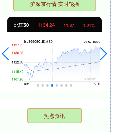
沪深京行情 实时轮播
北证50
1134.24
创
11.37
1.01%
热点资讯