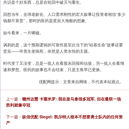
共识是个好东西，总是在轮回中破灭与重生。
回想当年，全球老龄化、人口需求刚性的宏大叙事让投资者相信“多少
钱都不算贵”，那时的医药是星辰大海般的想象。
如今看来，一片唏嘘。
讽刺的是，这个预期逻辑的可靠性甚至比当下的“硅基生命”故事还要
坚实——毕竟生老病死，依然是人类永恒的主题。
时代变了又没变，总是一批人在看股东回报和估值，另一批人在看增
速和梦想。医药的故事也不会结束，只是主角早已更换。
优配网提示：文章来自网络，不代表本站观点。
上一篇：
赣州达慧 卡塞米罗: 我在皇马拿很多冠军, 但在曼联一场
胜利就像夺冠
下一篇：
纵信优配 Siegel: 凯尔特人根本不想要勇士队内的任何资
产