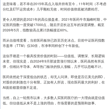
这意味着，若不幸在2015年高点入场并持有至今，11年时间（不考虑
分红及ETF运营成本）几乎颗粒无收，时间价值彻底被消磨殆尽。
更令人绝望的是2021年的高位接盘者。2021年医药牛市巅峰时期，中
证医药指数一度突破17000点，随后开启长达五年的深度调整。截至
2026年5月，指数较高点累计跌幅接近60%。
而从估值维度看，当前医药板块已跌至历史冰点。目前中证医药指数
市盈率（TTM）仅30倍，市净率同样创下十年新低。
这似乎都是一个极具投资价值的时刻——估值低、调整深、长期逻辑
未变。但现实是，自2024年9月那波普涨行情以来，医药虽然有所反
弹，但相比半导体、AI等热门板块的惊人涨幅，几乎可以忽略不计。
医药依然处于深度低估的状态，却无人问津。即使是百亿美元的BD，
对股价的刺激也十分有限。正如有人所说，现在医药最大的利好，在
AI面前都显得微不足道。
当然，自上一轮熊市以来，大多数人买医药医疗的一大理由就是估值
低。但估值低从来不是上涨的理由，市场需要的是预期和故事。