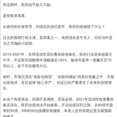
而这两样，医药似乎缺又不缺。
老登集体落幕
从曾经的长坡厚雪，到现在的深坑套牢，医药到底做错了什么？
过去的预期打得太满，是因素之一。虽然现在是牛夫人，但在当时是
当之无愧的小甜甜。
2019-2021年，全球流动性宽松叠加疫情催化，医药行业迎来超级大
牛市，中证医药指数两年涨幅接近100%，板块市盈率一度飙升至70
倍以上，处于历史极高分位。
彼时，市场沉浸在“老龄化刚需”、“创新药崛起”的美好想象之中，无视
估值泡沫，盲目追捧“核心资产”。但这已经严重透支了未来的业绩增
长。
从这个角度来说，回调不是偶然，而是必然。2021年流动性收紧叠加
集采深化，医药估值泡沫开始破裂，开启估值回归之路。从80倍市盈
率到30倍，5年时间估值腰斩再腰斩，本质上是对前期过度乐观预期
的修正。