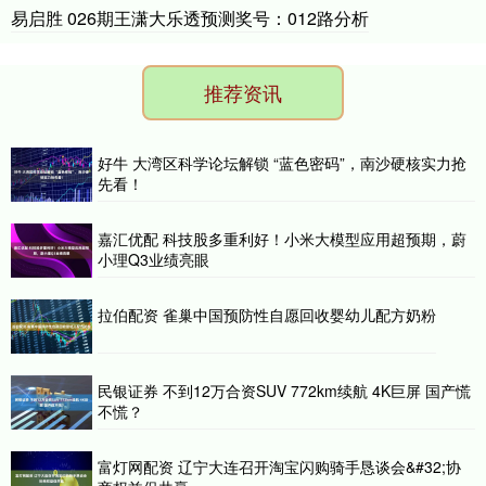
易启胜 026期王潇大乐透预测奖号：012路分析
推荐资讯
好牛 大湾区科学论坛解锁 “蓝色密码”，南沙硬核实力抢
先看！
嘉汇优配 科技股多重利好！小米大模型应用超预期，蔚
小理Q3业绩亮眼
拉伯配资 雀巢中国预防性自愿回收婴幼儿配方奶粉
民银证券 不到12万合资SUV 772km续航 4K巨屏 国产慌
不慌？
富灯网配资 辽宁大连召开淘宝闪购骑手恳谈会&#32;协