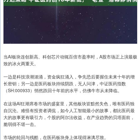
当AI板块连创新高、科创芯片动辄百倍市盈率时，A股市场正上演最极
致的冰火两重天。
一边是科技浪潮汹涌，资金疯狂涌入，争先恐后要握住未来十年的增
长密钥；另一边是医药板块持续阴跌，无人问津，中证医药指数
（SH:000933）悄然跌回十年前的水平，仿佛牛市从未降临。
在这场AI狂潮席卷市场的盛宴里，其他板块皆黯然失色，唯有医药独
自沉沦。难怪有投资者调侃，如今人工智能最小的故事，都比医药最
大的故事更有吸引力，个股的阿尔法收益，在产业趋势的贝塔面前，
脆弱得不堪一击。
市场的轮回与残酷，在医药板块身上体现得淋漓尽致。