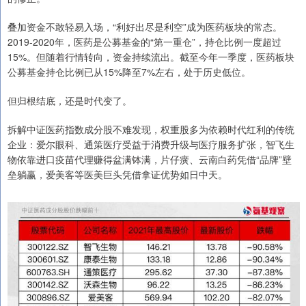
叠加资金不敢轻易入场，“利好出尽是利空”成为医药板块的常态。
2019-2020年，医药是公募基金的“第一重仓”，持仓比例一度超过
15%。但随着行情转向，资金持续流出。截至今年一季度，医药板块
公募基金持仓比例已从15%降至7%左右，处于历史低位。
但归根结底，还是时代变了。
拆解中证医药指数成分股不难发现，权重股多为依赖时代红利的传统
企业：爱尔眼科、通策医疗受益于消费升级与医疗服务扩张，智飞生
物依靠进口疫苗代理赚得盆满钵满，片仔癀、云南白药凭借“品牌”壁
垒躺赢，爱美客等医美巨头凭借拿证优势如日中天。