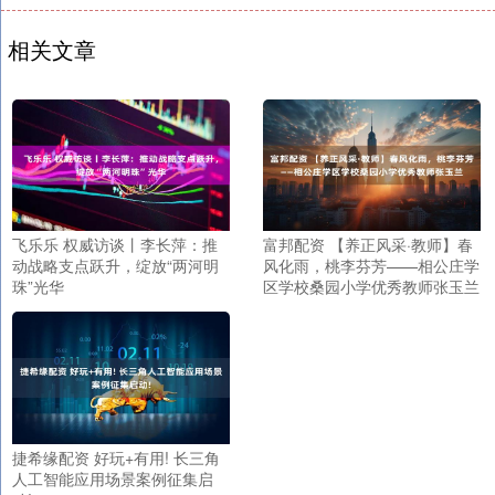
相关文章
飞乐乐 权威访谈丨李长萍：推
富邦配资 【养正风采·教师】春
动战略支点跃升，绽放“两河明
风化雨，桃李芬芳——相公庄学
珠”光华
区学校桑园小学优秀教师张玉兰
捷希缘配资 好玩+有用! 长三角
人工智能应用场景案例征集启