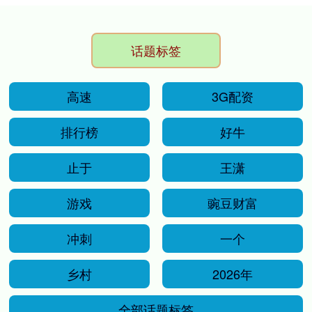
话题标签
高速
3G配资
排行榜
好牛
止于
王潇
游戏
豌豆财富
冲刺
一个
乡村
2026年
全部话题标签