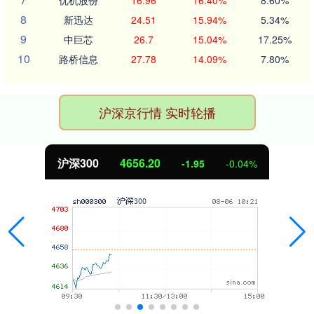
优机股份
16.96
16.40%
8.60%
8
新迅达
24.51
15.94%
5.34%
9
中巨芯
26.7
15.04%
17.25%
10
路桥信息
27.78
14.09%
7.80%
沪深京行情 实时轮播
深300
4656.20
-1.95
-0.04%