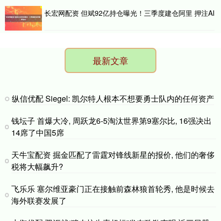
长宏网配资 但斌92亿持仓曝光！三季度建仓阿里 押注AI
最新文章
纵信优配 Siegel: 凯尔特人根本不想要勇士队内的任何资产
钱坛子 首爆大冷, 周跃龙6-5淘汰世界第9塞尔比, 16强决出
14席了中国5席
天牛宝配资 掘金匹配了雷霆对锋线新星的报价, 他们的奢侈
税将大幅飙升?
飞乐乐 塞尔维亚豪门正在接触前森林狼首轮秀, 他是时候去
海外联赛发展了