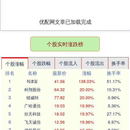
优配网文章已加载完成
个股实时涨跌榜
个股跌幅
个股流入
个股流出
换手率
个股涨幅
排名
名称
最新价
涨幅
换手率
1
N津富
41.56
138.03%
51.17%
2
科翔股份
64.32
20.00%
10.31%
3
锴威特
77.82
20.00%
0.96%
4
广哈通信
19.03
19.99%
5.36%
5
欣天科技
18.02
19.97%
27.17%
6
飞天诚信
12.56
19.96%
6.97%
7