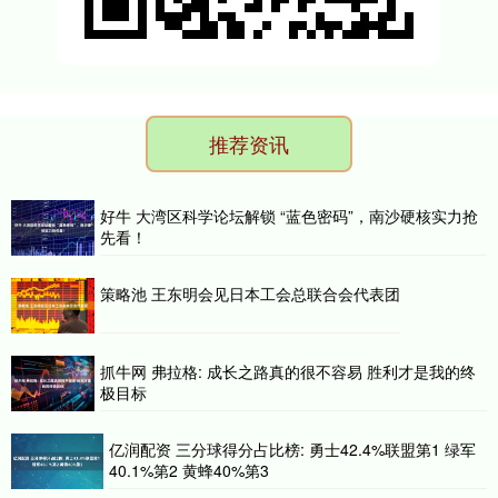
推荐资讯
好牛 大湾区科学论坛解锁 “蓝色密码”，南沙硬核实力抢
先看！
策略池 王东明会见日本工会总联合会代表团
抓牛网 弗拉格: 成长之路真的很不容易 胜利才是我的终
极目标
亿润配资 三分球得分占比榜: 勇士42.4%联盟第1 绿军
40.1%第2 黄蜂40%第3