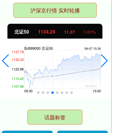
沪深京行情 实时轮播
4
创业板指
3563.12
11.37
1.01%
47.
话题标签