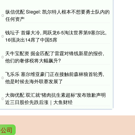
纵信优配 Siegel: 凯尔特人根本不想要勇士队内的
任何资产
钱坛子 首爆大冷, 周跃龙6-5淘汰世界第9塞尔比,
16强决出14席了中国5席
天牛宝配资 掘金匹配了雷霆对锋线新星的报价,
他们的奢侈税将大幅飙升?
飞乐乐 塞尔维亚豪门正在接触前森林狼首轮秀,
他是时候去海外联赛发展了
大御优配 双汇就“猪肉抗生素超标”发布致歉声明
近三日股价先跌后涨｜大鱼财经
资公司