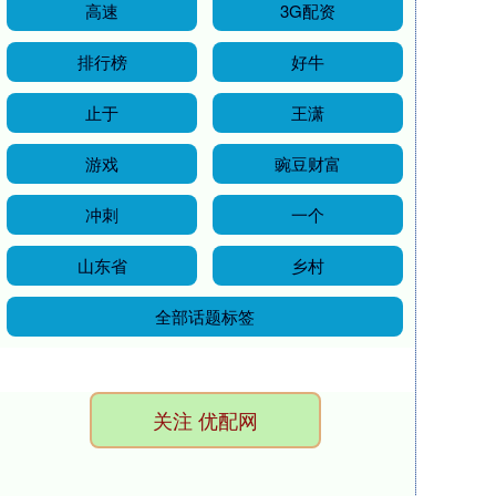
高速
3G配资
排行榜
好牛
止于
王潇
游戏
豌豆财富
冲刺
一个
山东省
乡村
全部话题标签
关注 优配网