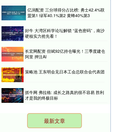
亿润配资 三分球得分占比榜: 勇士42.4%联
盟第1 绿军40.1%第2 黄蜂40%第3
好牛 大湾区科学论坛解锁 “蓝色密码”，南沙
硬核实力抢先看！
长宏网配资 但斌92亿持仓曝光！三季度建仓
阿里 押注AI
策略池 王东明会见日本工会总联合会代表团
抓牛网 弗拉格: 成长之路真的很不容易 胜利
才是我的终极目标
最新文章