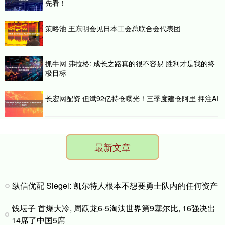
先看！
策略池 王东明会见日本工会总联合会代表团
抓牛网 弗拉格: 成长之路真的很不容易 胜利才是我的终
极目标
长宏网配资 但斌92亿持仓曝光！三季度建仓阿里 押注AI
最新文章
纵信优配 Siegel: 凯尔特人根本不想要勇士队内的任何资产
钱坛子 首爆大冷, 周跃龙6-5淘汰世界第9塞尔比, 16强决出
14席了中国5席