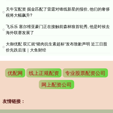
天牛宝配资 掘金匹配了雷霆对锋线新星的报价, 他们的奢侈
税将大幅飙升?
飞乐乐 塞尔维亚豪门正在接触前森林狼首轮秀, 他是时候去
海外联赛发展了
大御优配 双汇就“猪肉抗生素超标”发布致歉声明 近三日股
价先跌后涨｜大鱼财经
优配网
线上正规配资
专业股票配资公司
网上配资公司
友情链接：