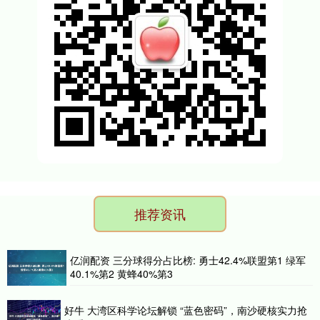
推荐资讯
亿润配资 三分球得分占比榜: 勇士42.4%联盟第1 绿军
40.1%第2 黄蜂40%第3
好牛 大湾区科学论坛解锁 “蓝色密码”，南沙硬核实力抢