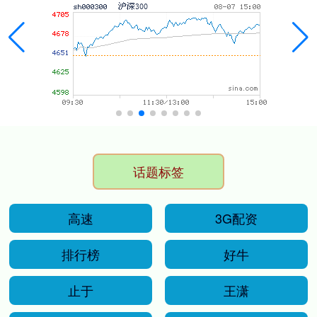
话题标签
高速
3G配资
排行榜
好牛
止于
王潇