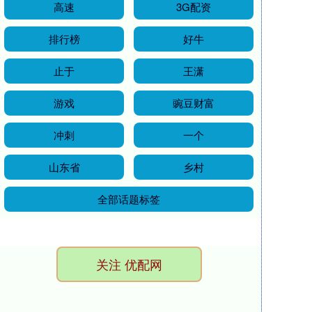
高速
3G配资
排行榜
好牛
止于
王潇
游戏
豌豆财富
冲刺
一个
山东省
乡村
全部话题标签
关注 优配网