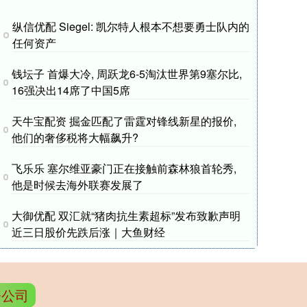
纵信优配 Siegel: 凯尔特人根本不想要勇士队内的
任何资产
钱坛子 首爆大冷, 周跃龙6-5淘汰世界第9塞尔比,
16强决出14席了中国5席
天牛宝配资 掘金匹配了雷霆对锋线新星的报价,
他们的奢侈税将大幅飙升?
飞乐乐 塞尔维亚豪门正在接触前森林狼首轮秀,
他是时候去海外联赛发展了
大御优配 双汇就“猪肉抗生素超标”发布致歉声明
近三日股价先跌后涨｜大鱼财经
资公司