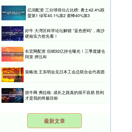
亿润配资 三分球得分占比榜: 勇士42.4%联
盟第1 绿军40.1%第2 黄蜂40%第3
好牛 大湾区科学论坛解锁 “蓝色密码”，南沙
硬核实力抢先看！
长宏网配资 但斌92亿持仓曝光！三季度建仓
阿里 押注AI
策略池 王东明会见日本工会总联合会代表团
抓牛网 弗拉格: 成长之路真的很不容易 胜利
才是我的终极目标
最新文章