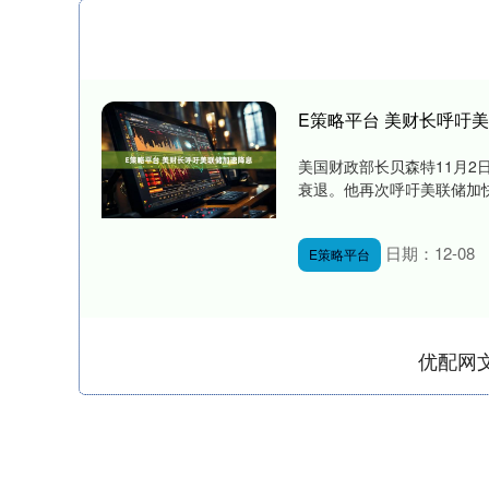
E策略平台 美财长呼吁
美国财政部长贝森特11月
衰退。他再次呼吁美联储加快
日期：12-08
E策略平台
优配网