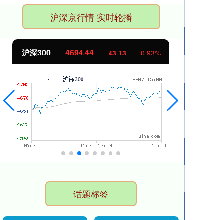
沪深京行情 实时轮播
沪深300
4694.44
北
43.13
0.93%
话题标签