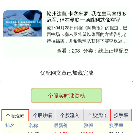
赣州达慧 卡塞米罗: 我在皇马拿很多
冠军, 但在曼联一场胜利就像夺冠
虎扑04月28日讯据《阿斯报》的报道，巴
西中场卡塞米罗希望以体面的方式告别老
特拉福德，并帮助球队获得下赛季欧冠席
位。这位巴西中场正迈向职业生涯最佳赛
查看：
208
分类：
线上正规配资
季之一——对....
优配网文章已加载完成
个股实时涨跌榜
个股跌幅
个股流入
个股流出
换手率
个股涨幅
排名
名称
最新价
涨幅
换手率