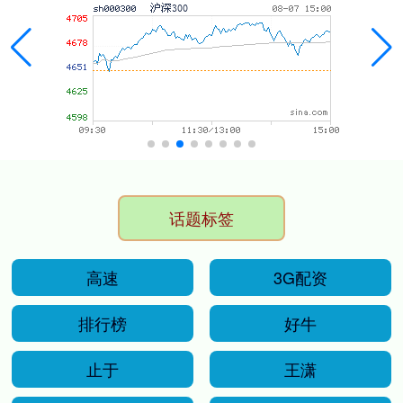
话题标签
高速
3G配资
排行榜
好牛
止于
王潇