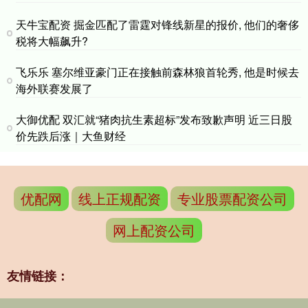
天牛宝配资 掘金匹配了雷霆对锋线新星的报价, 他们的奢侈
税将大幅飙升?
飞乐乐 塞尔维亚豪门正在接触前森林狼首轮秀, 他是时候去
海外联赛发展了
大御优配 双汇就“猪肉抗生素超标”发布致歉声明 近三日股
价先跌后涨｜大鱼财经
优配网
线上正规配资
专业股票配资公司
网上配资公司
友情链接：