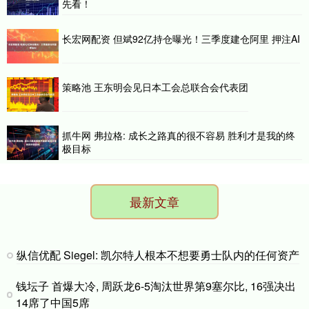
先看！
长宏网配资 但斌92亿持仓曝光！三季度建仓阿里 押注AI
策略池 王东明会见日本工会总联合会代表团
抓牛网 弗拉格: 成长之路真的很不容易 胜利才是我的终
极目标
最新文章
纵信优配 Siegel: 凯尔特人根本不想要勇士队内的任何资产
钱坛子 首爆大冷, 周跃龙6-5淘汰世界第9塞尔比, 16强决出
14席了中国5席