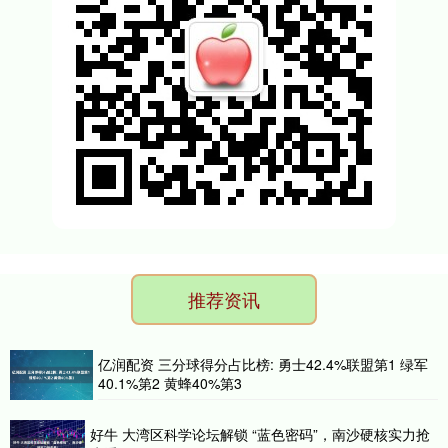
推荐资讯
亿润配资 三分球得分占比榜: 勇士42.4%联盟第1 绿军
40.1%第2 黄蜂40%第3
好牛 大湾区科学论坛解锁 “蓝色密码”，南沙硬核实力抢