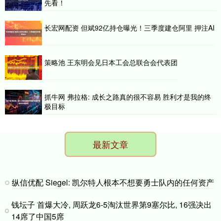
先看！
长宏网配资 但斌92亿持仓曝光！三季度建仓阿里 押注AI
策略池 王东明会见日本工会总联合会代表团
抓牛网 弗拉格: 成长之路真的很不容易 胜利才是我的终
极目标
最新文章
纵信优配 Siegel: 凯尔特人根本不想要勇士队内的任何资产
钱坛子 首爆大冷, 周跃龙6-5淘汰世界第9塞尔比, 16强决出
14席了中国5席