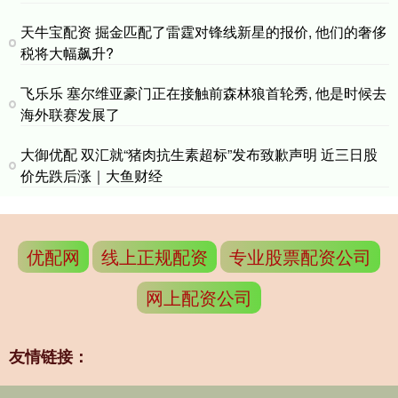
天牛宝配资 掘金匹配了雷霆对锋线新星的报价, 他们的奢侈
税将大幅飙升?
飞乐乐 塞尔维亚豪门正在接触前森林狼首轮秀, 他是时候去
海外联赛发展了
大御优配 双汇就“猪肉抗生素超标”发布致歉声明 近三日股
价先跌后涨｜大鱼财经
优配网
线上正规配资
专业股票配资公司
网上配资公司
友情链接：