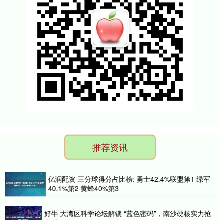
推荐资讯
亿润配资 三分球得分占比榜: 勇士42.4%联盟第1 绿军
40.1%第2 黄蜂40%第3
好牛 大湾区科学论坛解锁 “蓝色密码”，南沙硬核实力抢