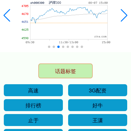
话题标签
高速
3G配资
排行榜
好牛
止于
王潇